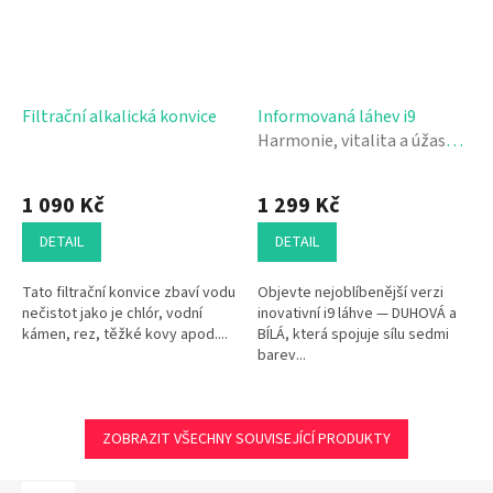
Filtrační alkalická konvice
Informovaná láhev i9
Harmonie, vitalita a úžasná
chuť vody
1 090 Kč
1 299 Kč
DETAIL
DETAIL
Tato filtrační konvice zbaví vodu
Objevte nejoblíbenější verzi
nečistot jako je chlór, vodní
inovativní i9 láhve — DUHOVÁ a
kámen, rez, těžké kovy apod....
BÍLÁ, která spojuje sílu sedmi
barev...
ZOBRAZIT VŠECHNY SOUVISEJÍCÍ PRODUKTY