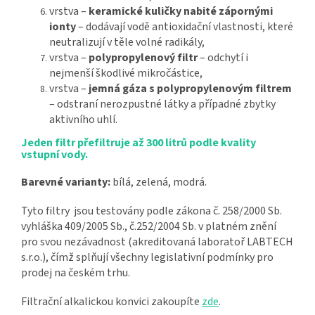
vrstva –
keramické kuličky nabité zápornými
ionty
– dodávají vodě antioxidační vlastnosti, které
neutralizují v těle volné radikály,
vrstva –
polypropylenový filtr
– odchytí i
nejmenší škodlivé mikročástice,
vrstva –
jemná gáza s polypropylenovým filtrem
– odstraní nerozpustné látky a případné zbytky
aktivního uhlí.
Jeden filtr přefiltruje až 300 litrů podle kvality
vstupní vody.
Barevné varianty:
bílá, zelená, modrá.
Tyto
filtry jsou testovány podle zákona č. 258/2000 Sb.
vyhláška 409/2005 Sb., č.252/2004 Sb. v platném znění
pro svou nezávadnost (akreditovaná laboratoř LABTECH
s.r.o.), čímž splňují všechny legislativní podmínky pro
prodej na českém trhu.
Filtrační alkalickou konvici zakoupíte
zde
.