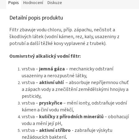
Popis
Hodnocení
Diskuze
Detailní popis produktu
Filtr zbavuje vodu chloru, příp. zápachu, nečistot a
škodlivých látek (vodní kámen, rez, kaly, usazeniny z
potrubí a další těžké kovy vyplavené z trubek).
Osmivrstvý alkalický vodní filtr:
vrstva –
jemná gáza
– mechanicky odstraní
usazeniny a nerozpustné látky,
vrstva –
aktivní uhlí
– absorbuje nepříjemnou chuť
a zápach vody a znečištění zemědělskými hnojivy a
pesticidy,
vrstva –
pryskyřice
– mění ionty, odstraňuje vodní
kámen a činí vodu měkčí,
vrstva –
kuličky z přírodních minerálů
– obohacují
vodu a mění její pH,
vrstva –
aktivní stříbro
- zabraňuje výskytu
nežádoucích bakterií,