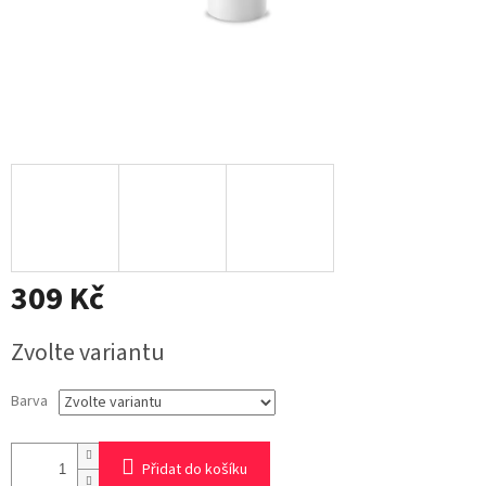
309 Kč
Měrná
Zvolte variantu
cena:
Barva
Přidat do košíku