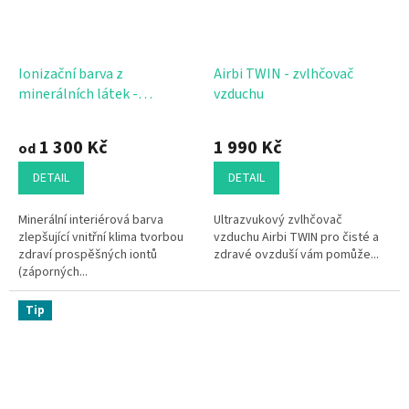
Ionizační barva z
Airbi TWIN - zvlhčovač
minerálních látek -
vzduchu
IonitColor
Průměrné
hodnocení
1 300 Kč
1 990 Kč
od
produktu
je
DETAIL
DETAIL
5,0
z
Minerální interiérová barva
Ultrazvukový zvlhčovač
5
zlepšující vnitřní klima tvorbou
vzduchu Airbi TWIN pro čisté a
hvězdiček.
zdraví prospěšných iontů
zdravé ovzduší vám pomůže...
(záporných...
Tip