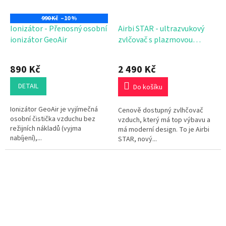
990 Kč
–10 %
Ionizátor - Přenosný osobní
Airbi STAR - ultrazvukový
ionizátor GeoAir
zvlčovač s plazmovou
ionizací
Průměrné
hodnocení
890 Kč
2 490 Kč
produktu
je
DETAIL
Do košíku
5,0
z
Ionizátor GeoAir je vyjímečná
Cenově dostupný zvlhčovač
5
osobní čistička vzduchu bez
vzduch, který má top výbavu a
hvězdiček.
režijních nákladů (vyjma
má moderní design. To je Airbi
nabíjení),...
STAR, nový...