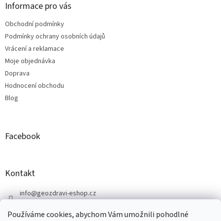
p
a
Informace pro vás
r
t
v
Obchodní podmínky
í
k
Podmínky ochrany osobních údajů
y
v
Vrácení a reklamace
ý
Moje objednávka
p
Doprava
i
s
Hodnocení obchodu
u
Blog
Facebook
Kontakt
info
@
geozdravi-eshop.cz
+420 605 287 583
Používáme cookies, abychom Vám umožnili pohodlné