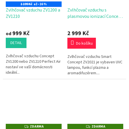
1 199 Kč
až
–16 %
Zvlhčovač vzduchu ZV1200 a
Zvlhčovač vzduchu s
ZV1210
plasmovou ionizací Concept
ZV2021
999 Kč
2 999 Kč
od
DETAIL
Do košíku
Zvlhčovač vzduchu Concept
Zvlhčovač vzduchu Smart
ZV1200 nebo ZV1210 Perfect Air
Concept ZV2021 je vybaven UVC
nastaví ve vaší domácnosti
lampou, funkcí plazma a
ideální...
aromadifuzérem....
ZDARMA
ZDARMA
Z
Z