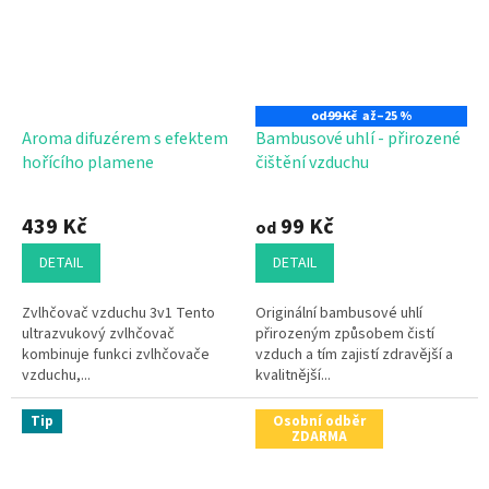
od
99 Kč
až
–25 %
Aroma difuzérem s efektem
Bambusové uhlí - přirozené
hořícího plamene
čištění vzduchu
Průměrné
hodnocení
439 Kč
99 Kč
od
produktu
je
DETAIL
DETAIL
5,0
z
Zvlhčovač vzduchu 3v1 Tento
Originální bambusové uhlí
5
ultrazvukový zvlhčovač
přirozeným způsobem čistí
hvězdiček.
kombinuje funkci zvlhčovače
vzduch a tím zajistí zdravější a
vzduchu,...
kvalitnější...
Tip
Osobní odběr
ZDARMA