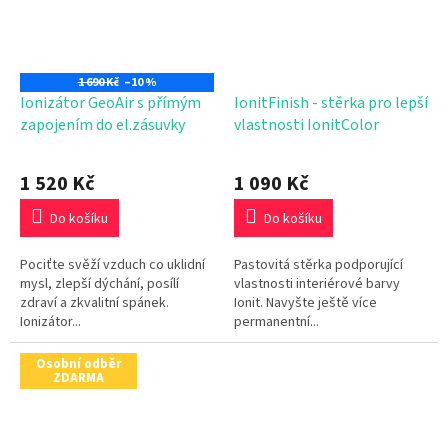
1 690 Kč
–10 %
Ionizátor GeoAir s přímým
IonitFinish - stěrka pro lepší
zapojením do el.zásuvky
vlastnosti IonitColor
Průměrné
hodnocení
1 520 Kč
1 090 Kč
produktu
je
Do košíku
Do košíku
4,7
z
Pociťte svěží vzduch co uklidní
Pastovitá stěrka podporující
5
mysl, zlepší dýchání, posílí
vlastnosti interiérové barvy
hvězdiček.
zdraví a zkvalitní spánek.
Ionit. Navyšte ještě více
Ionizátor...
permanentní...
Osobní odběr
ZDARMA