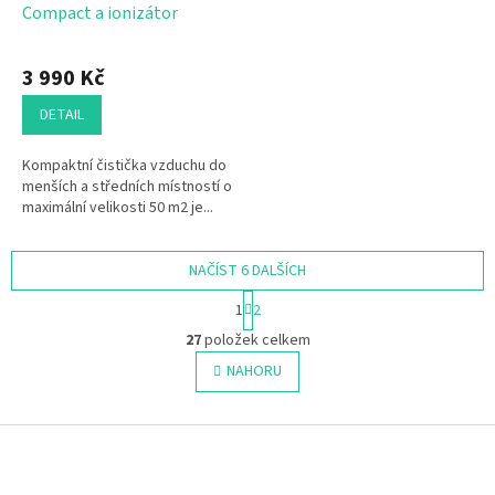
Compact a ionizátor
3 990 Kč
DETAIL
Kompaktní čistička vzduchu do
menších a středních místností o
maximální velikosti 50 m2 je...
NAČÍST 6 DALŠÍCH
S
1
2
t
O
r
27
položek celkem
v
á
l
NAHORU
n
á
k
o
d
v
Z
a
á
c
á
n
í
p
í