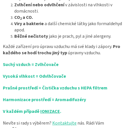
Zvlhčení nebo odvlhčení
v závislosti na vlhkosti v
domácnosti.
CO
a CO.
2
Viry a bakterie
a další chemické látky jako formaldehyd
apod.
Běžné nečistoty
jako je prach, pyl a jiné alergeny.
Každé zařízení pro úpravu vzduchu má své klady i zápory.
Pro
každého se hodí trochu jiný typ
úpravny vzduchu.
Suchý vzduch = Zvlhčovače
Vysoká vlhkost = Odvlhčovače
Prašné prostředí = Čistička vzduchu s HEPA filtrem
Harmonizace prostředí = Aromadifuzéry
V každém případě
IONIZACE
.
Nevíte si rady s výběrem?
Kontaktujte
nás. Rádi Vám