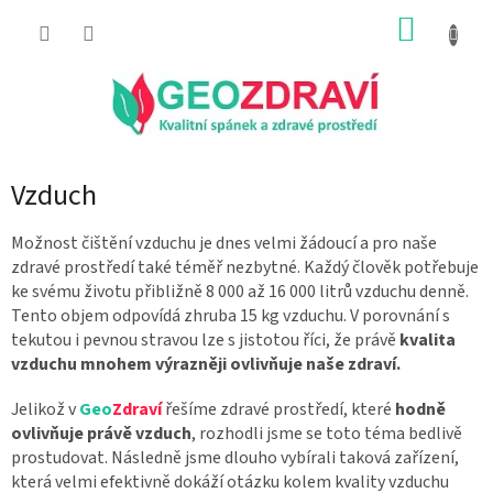
Přejít
NÁKUP
na
obsah
KOŠÍK
Vzduch
Možnost čištění vzduchu je dnes velmi žádoucí a pro naše
zdravé prostředí také téměř nezbytné. Každý člověk potřebuje
ke svému životu přibližně 8 000 až 16 000 litrů vzduchu denně.
Tento objem odpovídá zhruba 15 kg vzduchu. V porovnání s
tekutou i pevnou stravou lze s jistotou říci, že právě
kvalita
vzduchu mnohem výrazněji ovlivňuje naše zdraví.
Jelikož v
Geo
Zdraví
řešíme zdravé prostředí, které
hodně
ovlivňuje právě vzduch
, rozhodli jsme se toto téma bedlivě
prostudovat. Následně jsme dlouho vybírali taková zařízení,
která velmi efektivně dokáží otázku kolem kvality vzduchu