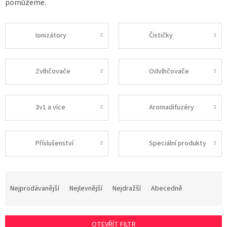
pomůžeme.
Ionizátory
Čističky
Zvlhčovače
Odvlhčovače
3v1 a více
Aromadifuzéry
Příslušenství
Speciální produkty
Ř
a
Nejprodávanější
Nejlevnější
Nejdražší
Abecedně
z
e
n
OTEVŘÍT FILTR