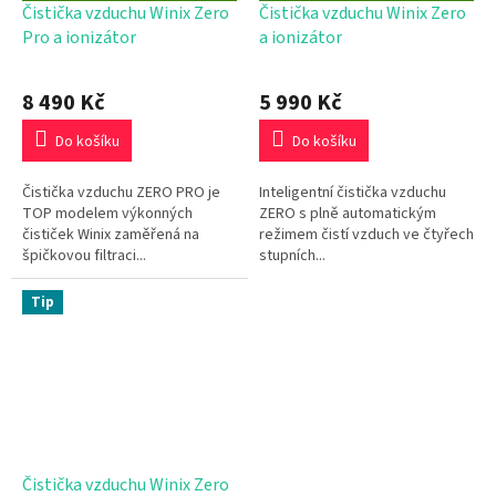
D
D
Čistička vzduchu Winix Zero
Čistička vzduchu Winix Zero
A
A
Pro a ionizátor
a ionizátor
R
R
M
M
A
A
8 490 Kč
5 990 Kč
Do košíku
Do košíku
Čistička vzduchu ZERO PRO je
Inteligentní čistička vzduchu
TOP modelem výkonných
ZERO s plně automatickým
čističek Winix zaměřená na
režimem čistí vzduch ve čtyřech
špičkovou filtraci...
stupních...
Tip
Čistička vzduchu Winix Zero