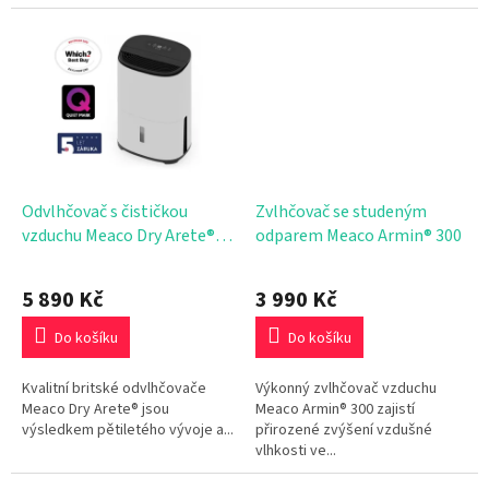
Odvlhčovač s čističkou
Zvlhčovač se studeným
vzduchu Meaco Dry Arete®
odparem Meaco Armin® 300
One 12L
5 890 Kč
3 990 Kč
Do košíku
Do košíku
Kvalitní britské odvlhčovače
Výkonný zvlhčovač vzduchu
Meaco Dry Arete® jsou
Meaco Armin® 300 zajistí
výsledkem pětiletého vývoje a...
přirozené zvýšení vzdušné
vlhkosti ve...