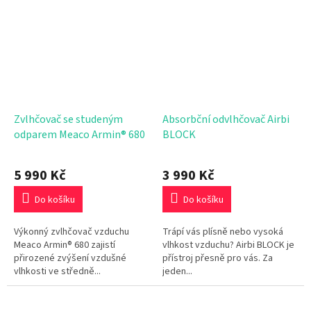
Zvlhčovač se studeným
Absorbční odvlhčovač Airbi
odparem Meaco Armin® 680
BLOCK
5 990 Kč
3 990 Kč
Do košíku
Do košíku
Výkonný zvlhčovač vzduchu
Trápí vás plísně nebo vysoká
Meaco Armin® 680 zajistí
vlhkost vzduchu? Airbi BLOCK je
přirozené zvýšení vzdušné
přístroj přesně pro vás. Za
vlhkosti ve středně...
jeden...