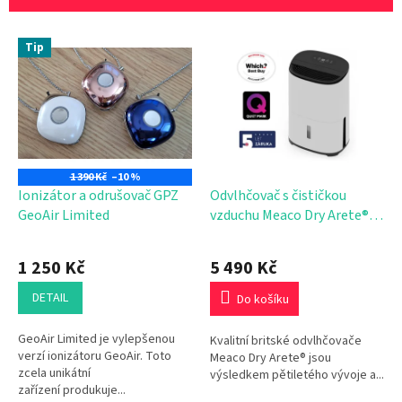
í
p
V
r
Tip
ý
o
p
d
i
u
s
k
p
t
r
ů
o
1 390 Kč
–10 %
d
Ionizátor a odrušovač GPZ
Odvlhčovač s čističkou
u
GeoAir Limited
vzduchu Meaco Dry Arete®
k
One 10L
Průměrné
t
hodnocení
1 250 Kč
5 490 Kč
ů
produktu
je
DETAIL
Do košíku
5,0
z
GeoAir Limited je vylepšenou
Kvalitní britské odvlhčovače
5
verzí ionizátoru GeoAir. Toto
Meaco Dry Arete® jsou
hvězdiček.
zcela unikátní
výsledkem pětiletého vývoje a...
zařízení produkuje...