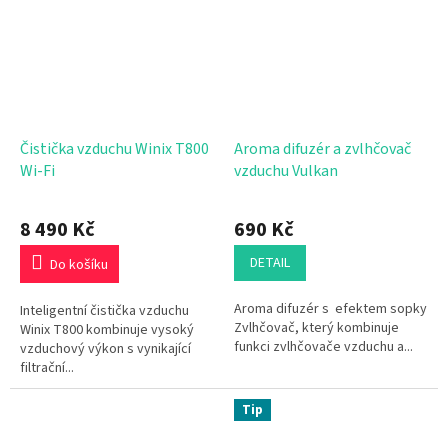
Čistička vzduchu Winix T800
Aroma difuzér a zvlhčovač
Wi-Fi
vzduchu Vulkan
8 490 Kč
690 Kč
DETAIL
Do košíku
Aroma difuzér s efektem sopky
Inteligentní čistička vzduchu
Zvlhčovač, který kombinuje
Winix T800 kombinuje vysoký
funkci zvlhčovače vzduchu a...
vzduchový výkon s vynikající
filtrační...
Tip