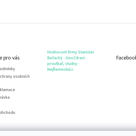
Hodnocení firmy Stanislav
e pro vás
Faceboo
Bažacký - GeoZdraví -
proutkař, studny -
podmínky
NejŘemeslníci.
chrany osobních
eklamace
návka
 obchodu