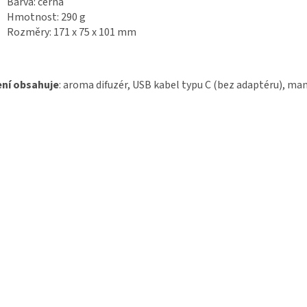
Barva: černá
Hmotnost: 290 g
Rozměry: 171 x 75 x 101 mm
ení obsahuje
: aroma difuzér, USB kabel typu C (bez adaptéru), ma