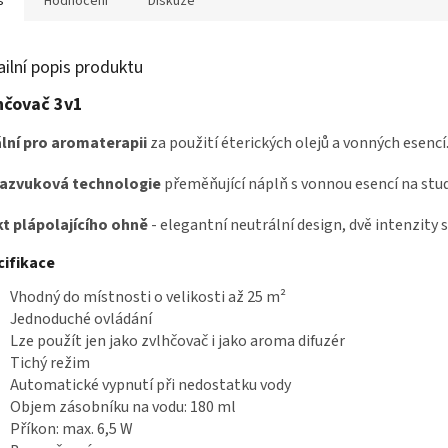
s
Hodnocení
Diskuze
ailní popis produktu
hčovač 3v1
lní pro aromaterapii
za použití éterických olejů a vonných esencí
razvuková technologie
přeměňující náplň s vonnou esencí na stu
t plápolajícího ohně
- elegantní neutrální design, dvě intenzity 
cifikace
Vhodný do místnosti o velikosti až 25 m²
Jednoduché ovládání
Lze použít jen jako zvlhčovač i jako aroma difuzér
Tichý režim
Automatické vypnutí při nedostatku vody
Objem zásobníku na vodu: 180 ml
Příkon: max. 6,5 W