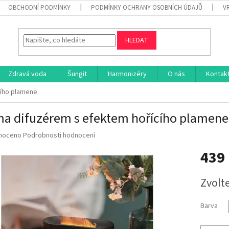
OBCHODNÍ PODMÍNKY
PODMÍNKY OCHRANY OSOBNÍCH ÚDAJŮ
V
HLEDAT
Zdravá voda
Šungit
Harmonizéry
O nás
Kontak
cího plamene
a difuzérem s efektem hořícího plamene
né
noceno
Podrobnosti hodnocení
ní
439
u
Měrná
Zvolt
cena:
ek.
Barva