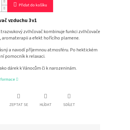
Přidat do košíku
vač vzduchu 3v1
ltrazvukový zvlhčovač kombinuje funkci zvlhčovače
 aromaterapii a efekt hořícího plamene.
rásný a navodí příjemnou atmosféru. Po hektickém
lní pomocník k relaxaci.
jako dárek k Vánocům či k narozeninám.
informace
ZEPTAT SE
HLÍDAT
SDÍLET