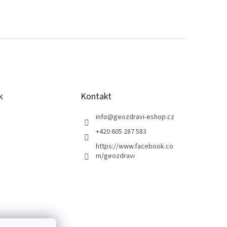
k
Kontakt
info
@
geozdravi-eshop.cz
+420 605 287 583
https://www.facebook.co
m/geozdravi