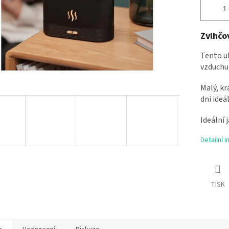
Zvlhčo
Tento u
vzduchu,
Malý, k
dni ideá
Ideální 
Detailní 
TISK