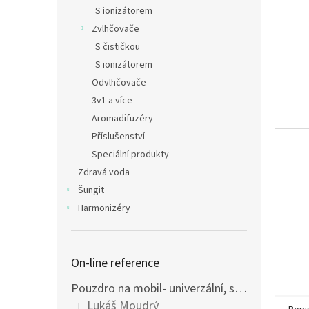
n
S ionizátorem
e
Zvlhčovače
l
S čističkou
S ionizátorem
Odvlhčovače
3v1 a více
Aromadifuzéry
Příslušenství
Speciální produkty
Zdravá voda
Šungit
Harmonizéry
On-line reference
Pouzdro na mobil- univerzální, stínící elektromagnetické záření z mobilu
Lukáš Moudrý
|