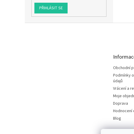
PŘIHLÁSIT SE
Z
á
p
a
t
Informac
í
Obchodní 
Podmínky o
údajů
Vrácení a r
Moje objed
Doprava
Hodnocení
Blog