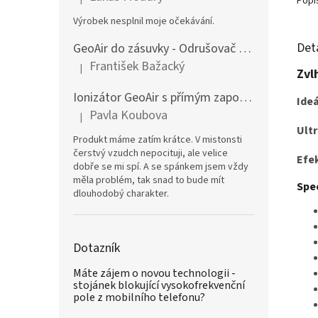
Popi
Hodnocení produktu je 1 z 5 hvězdiček.
Výrobek nesplnil moje očekávání.
Det
GeoAir do zásuvky - Odrušovač GPZ a ionizátor
František Bažacký
|
Hodnocení produktu je 5 z 5 hvězdiček.
Zvl
Ionizátor GeoAir s přímým zapojením do el.zásuvky
Ideá
Pavla Koubova
|
Hodnocení produktu je 5 z 5 hvězdiček.
Ult
Produkt máme zatím krátce. V mistonsti
čerstvý vzudch nepocituji, ale velice
Efek
dobře se mi spí. A se spánkem jsem vždy
měla problém, tak snad to bude mít
Spe
dlouhodobý charakter.
Dotazník
Máte zájem o novou technologii -
stojánek blokující vysokofrekvenční
pole z mobilního telefonu?