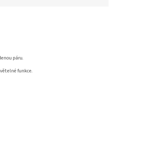
.
denou páru.
světelné funkce.