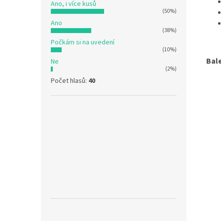
Ano, i více kusů
(50%)
Ano
(38%)
Počkám si na uvedení
(10%)
Bal
Ne
(2%)
Počet hlasů:
40