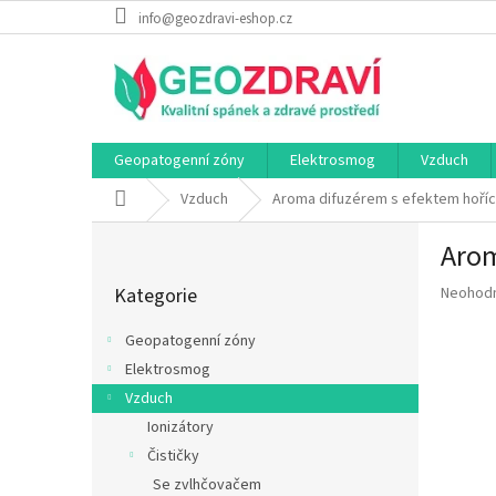
Přejít
info@geozdravi-eshop.cz
na
obsah
Geopatogenní zóny
Elektrosmog
Vzduch
Domů
Vzduch
Aroma difuzérem s efektem hoří
P
Arom
o
Přeskočit
s
Průměr
Kategorie
Neohod
kategorie
t
hodnoce
r
produkt
Geopatogenní zóny
a
je
Elektrosmog
n
0,0
z
Vzduch
n
5
í
Ionizátory
hvězdič
p
Čističky
a
Se zvlhčovačem