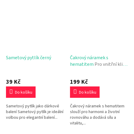
Sametový pytlík černý
Čakrový náramek s
hematitem
Pro vnitřní klid
a energii
39 Kč
199 Kč
Do košíku
Do košíku
Sametový pytlík jako dárkové
Čakrový náramek s hematitem
balení Sametový pytlík je ideální
slouží pro harmonii a životní
volbou pro elegantní balení...
rovnováhu a dodává sílu a
vitalitu,...