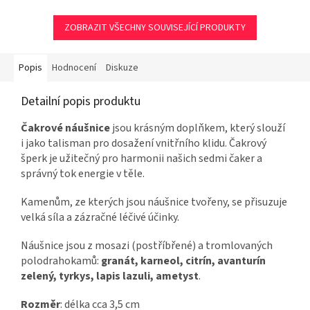
ZOBRAZIT VŠECHNY SOUVISEJÍCÍ PRODUKTY
Popis
Hodnocení
Diskuze
Detailní popis produktu
Čakrové náušnice
jsou krásným doplňkem, který slouží
i jako talisman pro dosažení vnitřního klidu. Čakrový
šperk je užitečný pro harmonii našich sedmi čaker a
správný tok energie v těle.
Kamenům, ze kterých jsou náušnice tvořeny, se přisuzuje
velká síla a zázračné léčivé účinky.
Náušnice jsou z mosazi (postříbřené) a t
romlovaných
polodrahokamů:
granát, karneol, citrín, avanturín
zelený, tyrkys, lapis lazuli, ametyst
.
Rozměr
: délka cca 3,5 cm