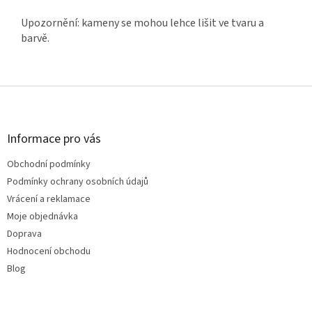
Upozornění: kameny se mohou lehce lišit ve tvaru a
barvě.
Z
á
p
a
Informace pro vás
t
Obchodní podmínky
í
Podmínky ochrany osobních údajů
Vrácení a reklamace
Moje objednávka
Doprava
Hodnocení obchodu
Blog