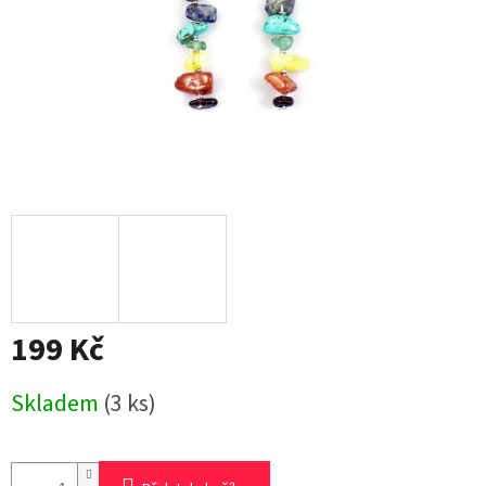
199 Kč
Měrná
Skladem
(3 ks)
cena: