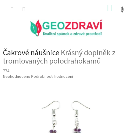
Přejít
NÁKUP
na
obsah
KOŠÍK
Čakrové náušnice
Krásný doplněk z
tromlovaných polodrahokamů
774
Průměrné
Neohodnoceno
Podrobnosti hodnocení
hodnocení
produktu
je
0,0
z
5
hvězdiček.