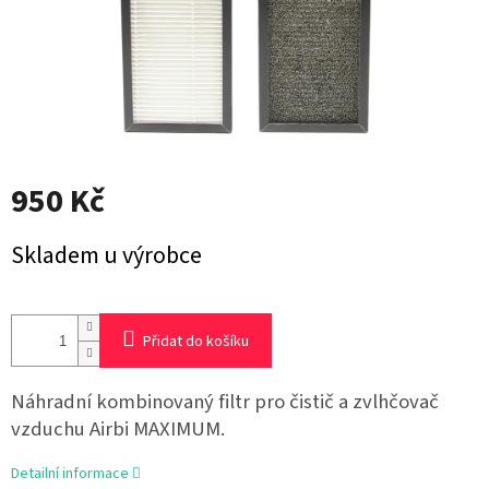
950 Kč
Měrná
Skladem u výrobce
cena:
Přidat do košíku
Náhradní kombinovaný filtr pro čistič a zvlhčovač
vzduchu Airbi MAXIMUM.
Detailní informace