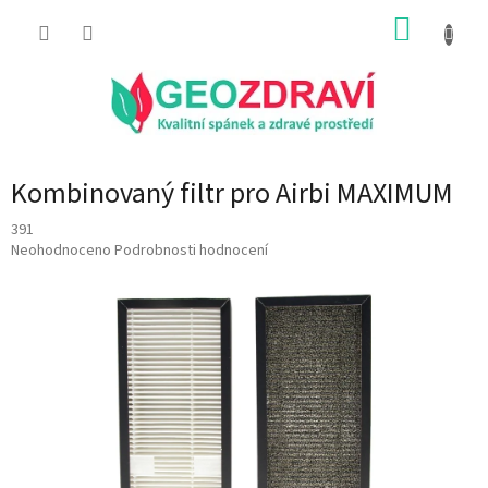
Přejít
NÁKUP
na
obsah
KOŠÍK
Kombinovaný filtr pro Airbi MAXIMUM
391
Průměrné
Neohodnoceno
Podrobnosti hodnocení
hodnocení
produktu
je
0,0
z
5
hvězdiček.