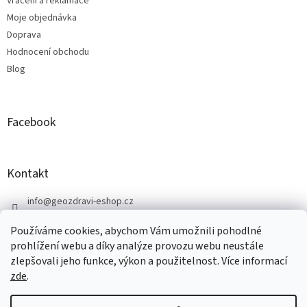
Vrácení a reklamace
Moje objednávka
Doprava
Hodnocení obchodu
Blog
Facebook
Kontakt
info
@
geozdravi-eshop.cz
+420 605 287 583
Používáme cookies, abychom Vám umožnili pohodlné
https://www.facebook.com/geozdravi
prohlížení webu a díky analýze provozu webu neustále
zlepšovali jeho funkce, výkon a použitelnost. Více informací
zde
.
Vytvořil Shoptet