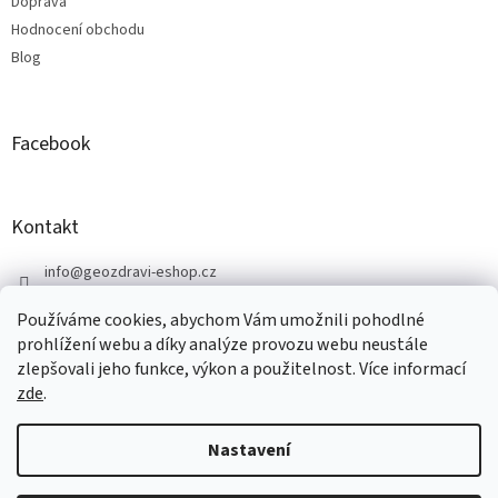
Doprava
Hodnocení obchodu
Blog
Facebook
Kontakt
info
@
geozdravi-eshop.cz
+420 605 287 583
Používáme cookies, abychom Vám umožnili pohodlné
https://www.facebook.com/geozdravi
prohlížení webu a díky analýze provozu webu neustále
zlepšovali jeho funkce, výkon a použitelnost. Více informací
zde
.
Vytvořil Shoptet
Nastavení