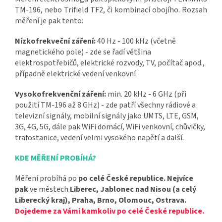
TM-196, nebo Trifield TF2, či kombinací obojího.
Rozsah
měření je pak tento:
Nízkofrekveční záření:
40 Hz - 100 kHz (včetně
magnetického pole) - zde se řadí většina
elektrospotřebičů, elektrické rozvody, TV, počítač apod.,
případně elektrické vedení venkovní
Vysokofrekvenční záření:
min. 20 kHz - 6 GHz (při
použití TM-196 až 8 GHz) - zde patří všechny rádiové a
televizní signály, mobilní signály jako UMTS, LTE, GSM,
3G, 4G, 5G, dále pak WiFi domácí, WiFi venkovní, chůvičky,
trafostanice, vedení velmi vysokého napětí a další.
KDE MĚŘENÍ PROBÍHÁ?
Měření
probíhá po
po celé České republice. Nejvíce
pak
ve městech
Liberec, Jablonec nad Nisou (a celý
Liberecký kraj),
Praha, Brno, Olomouc, Ostrava
.
Dojedeme za Vámi
kamkoliv po celé České republice.