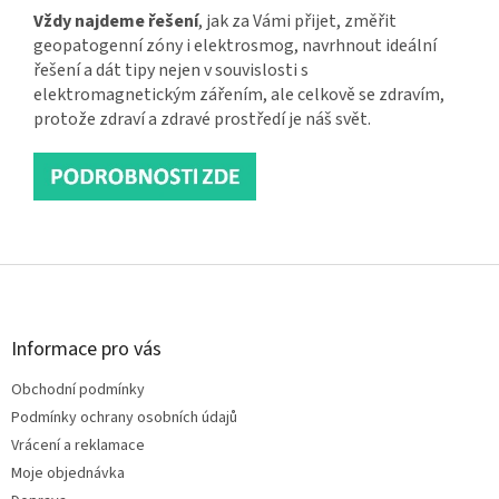
Vždy najdeme řešení
, jak za Vámi přijet, změřit
geopatogenní zóny i elektrosmog, navrhnout ideální
řešení a dát tipy nejen v souvislosti s
elektromagnetickým zářením, ale celkově se zdravím,
protože zdraví a zdravé prostředí je náš svět.
Z
á
p
a
Informace pro vás
t
Obchodní podmínky
í
Podmínky ochrany osobních údajů
Vrácení a reklamace
Moje objednávka