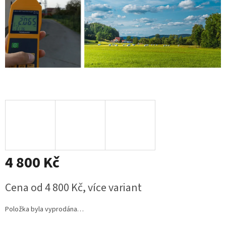
4 800 Kč
Měrná
Cena od 4 800 Kč, více variant
cena:
Položka byla vyprodána…