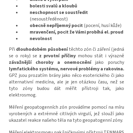
bolesti svalů a kloubů
neschopnost se soustředit
(nesoustředěnost)
obecně nepříjemný pocit
(pocení, husí kůže)
mravenčení, pocit že Vámi probíhá el. proud
nevolnost
Při
dlouhodobém působení
těchto zón či záření (jedná
se o roky) se
z prvotní příčiny
mohou stát i výrazně
závažnější choroby a onemocnění
jako poruchy
lymfatického systému, nervové problémy a rakovina.
GPZ jsou prozatím brány jako něco esoterického či jako
alternativní medicína, ale je jen otázkou času, než se
tyto zóny budou dát měřit přístroji tak, jako
elektrosmog.
Měření geopatogenních zón provádíme pomocí na míru
vyrobených a extrémně citlivých virgulí, jež slouží jako
ukazatel reakce našeho těla na tyto geopatogenní zóny.
Měření elektrosmogu pak špičkový
mi přístroji TENMARS