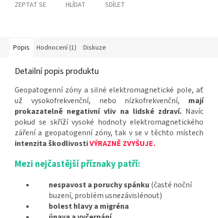
ZEPTAT SE
HLÍDAT
SDÍLET
Popis
Hodnocení (1)
Diskuze
Detailní popis produktu
Geopatogenní zóny a silné elektromagnetické pole, ať
už vysokofrekvenční, nebo nízkofrekvenční,
mají
prokazatelně negativní vliv na lidské zdraví.
Navíc
pokud se skříží vysoké hodnoty elektromagnetického
záření a geopatogenní zóny, tak v se v těchto místech
intenzita škodlivosti
VÝRAZNĚ ZVYŠUJE.
Mezi nejčastější příznaky patří:
nespavost a poruchy spánku
(časté noční
buzení, problém usnezávislénout)
bolest hlavy a migréna
únava a vyčerpání