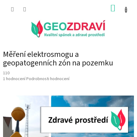
Přejít
NÁKUP
na
obsah
KOŠÍK
Měření elektrosmogu a
geopatogenních zón na pozemku
110
Průměrné
1 hodnocení
Podrobnosti hodnocení
hodnocení
produktu
je
5,0
z
5
hvězdiček.