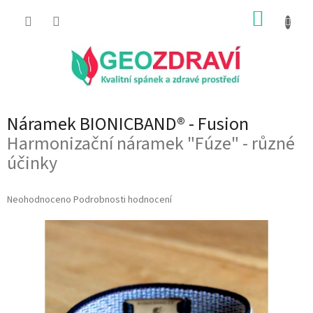
Přejít
NÁKUP
na
obsah
KOŠÍK
Náramek BIONICBAND® - Fusion
Harmonizační náramek "Fúze" - různé
účinky
Průměrné
Neohodnoceno
Podrobnosti hodnocení
hodnocení
produktu
je
0,0
z
5
hvězdiček.