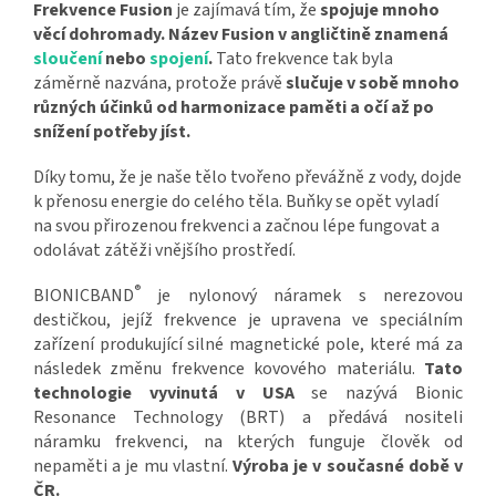
Frekvence Fusion
je zajímavá tím, že
spojuje mnoho
věcí dohromady. Název Fusion v angličtině znamená
sloučení
nebo
spojení
.
Tato frekvence tak byla
záměrně nazvána, protože právě
slučuje v sobě mnoho
různých účinků od harmonizace paměti a očí až po
snížení potřeby jíst.
Díky tomu, že je naše tělo tvořeno převážně z vody, dojde
k přenosu energie do celého těla. Buňky se opět vyladí
na svou přirozenou frekvenci a začnou lépe fungovat a
odolávat zátěži vnějšího prostředí.
®
BIONICBAND
je nylonový náramek s nerezovou
destičkou, jejíž frekvence je upravena ve speciálním
zařízení produkující silné magnetické pole, které má za
následek změnu frekvence kovového materiálu.
Tato
technologie vyvinutá v USA
se nazývá Bionic
Resonance Technology (BRT) a předává nositeli
náramku frekvenci, na kterých funguje člověk od
nepaměti a je mu vlastní.
Výroba je v současné době v
ČR.