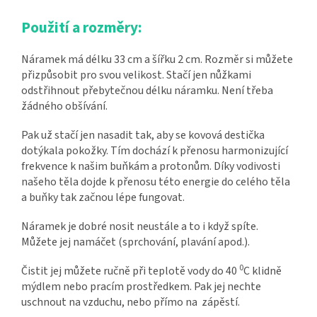
Použití a rozměry:
Náramek má délku 33 cm a šířku 2 cm. Rozměr si můžete
přizpůsobit pro svou velikost. Stačí jen nůžkami
odstřihnout přebytečnou délku náramku. Není třeba
žádného obšívání.
Pak už stačí jen nasadit tak, aby se kovová destička
dotýkala pokožky. Tím dochází k přenosu harmonizující
frekvence k našim buňkám a protonům. Díky vodivosti
našeho těla dojde k přenosu této energie do celého těla
a buňky tak začnou lépe fungovat.
Náramek je dobré nosit neustále a to i když spíte.
Můžete jej namáčet (sprchování, plavání apod.).
0
Čistit jej můžete ručně při teplotě vody do 40
C klidně
mýdlem nebo pracím prostředkem. Pak jej nechte
uschnout na vzduchu, nebo přímo na zápěstí.