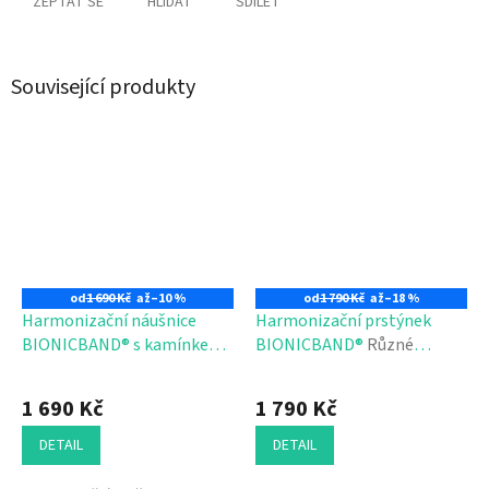
ZEPTAT SE
HLÍDAT
SDÍLET
Související produkty
od
1 690 Kč
až
–10 %
od
1 790 Kč
až
–18 %
Harmonizační náušnice
Harmonizační prstýnek
BIONICBAND® s kamínkem
BIONICBAND®
Různé
Různé frekvence
frekvence
1 690 Kč
1 790 Kč
DETAIL
DETAIL