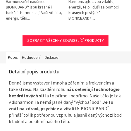
Harmonizační naušnice
Harmonizujte svou vitalitu,
BIONICBAND® jsou krásné i
energii, tělo i duši za pomoci
funkční. Harmonizují Vaši vitalitu,
krásných prstýnků
energii, tělo...
BIONICBAND®....
ZOBRAZIT VŠECHNY SOUVISEJÍCÍ PRODUKTY
Popis
Hodnocení
Diskuze
Detailní popis produktu
Denně jsme vystaveni mnoha zářením a frekvencím a
také stresu. Na každém rohu
nás ovlivňují technologie
bezdrátových sítí
a to přímo i nepřímo. Naše tělo je tak
v disharmonii a nemá jasně daný "výchozí bod".
Je to
®
znát na zdraví, psychice a vitalitě
. BIONICBAND
přináší tolik potřebnou vzpruhu a jasně daný výchozí bod
k ladění a posílení našeho těla.