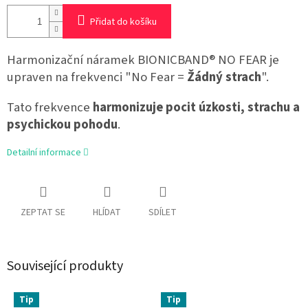
Přidat do košíku
Harmonizační náramek BIONICBAND® NO FEAR je
upraven na frekvenci "No Fear =
Žádný strach
".
Tato frekvence
harmonizuje pocit úzkosti, strachu a
psychickou pohodu
.
Detailní informace
ZEPTAT SE
HLÍDAT
SDÍLET
Související produkty
Tip
Tip