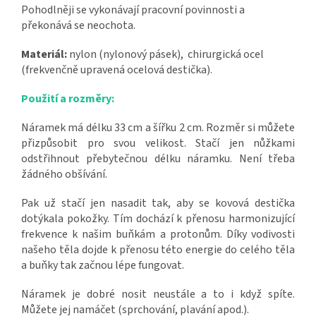
Pohodlněji se vykonávají pracovní povinnosti a
překonává se neochota.
Materiál:
nylon (nylonový pásek), chirurgická ocel
(frekvenčně upravená ocelová destička).
Použití a rozměry:
Náramek má délku 33 cm a šířku 2 cm. Rozměr si můžete
přizpůsobit pro svou velikost. Stačí jen nůžkami
odstřihnout přebytečnou délku náramku. Není třeba
žádného obšívání.
Pak už stačí jen nasadit tak, aby se kovová destička
dotýkala pokožky. Tím dochází k přenosu harmonizující
frekvence k našim buňkám a protonům. Díky vodivosti
našeho těla dojde k přenosu této energie do celého těla
a buňky tak začnou lépe fungovat.
Náramek je dobré nosit neustále a to i když spíte.
Můžete jej namáčet (sprchování, plavání apod.).