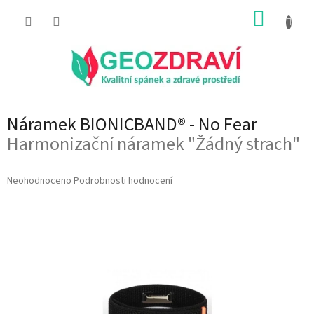
Přejít
NÁKUP
na
obsah
KOŠÍK
Náramek BIONICBAND® - No Fear
Harmonizační náramek "Žádný strach"
Průměrné
Neohodnoceno
Podrobnosti hodnocení
hodnocení
produktu
je
0,0
z
5
hvězdiček.