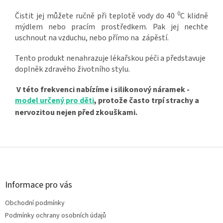
0
Čistit jej můžete ručně při teplotě vody do 40
C klidně
mýdlem nebo pracím prostředkem. Pak jej nechte
uschnout na vzduchu, nebo přímo na zápěstí.
Tento produkt nenahrazuje lékařskou péči a představuje
doplněk zdravého životního stylu.
V této frekvenci nabízíme i silikonový náramek -
model určený pro děti
, protože často trpí strachy a
nervozitou nejen před zkouškami.
Z
á
p
a
Informace pro vás
t
Obchodní podmínky
í
Podmínky ochrany osobních údajů