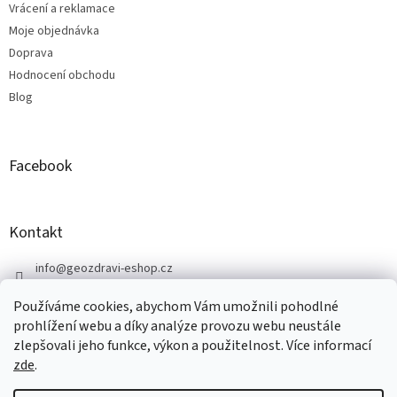
Vrácení a reklamace
Moje objednávka
Doprava
Hodnocení obchodu
Blog
Facebook
Kontakt
info
@
geozdravi-eshop.cz
+420 605 287 583
Používáme cookies, abychom Vám umožnili pohodlné
https://www.facebook.com/geozdravi
prohlížení webu a díky analýze provozu webu neustále
zlepšovali jeho funkce, výkon a použitelnost. Více informací
zde
.