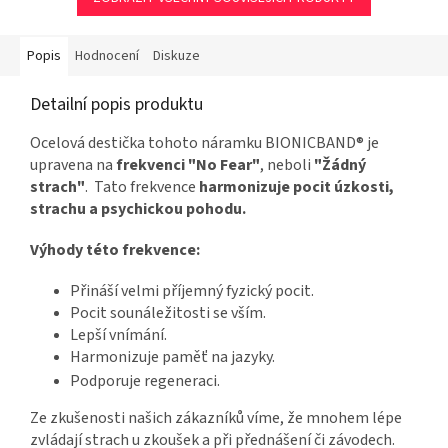
Popis
Hodnocení
Diskuze
Detailní popis produktu
Ocelová destička tohoto náramku BIONICBAND® je
upravena na
frekvenci "No Fear"
, neboli
"Žádný
strach"
. Tato frekvence
harmonizuje pocit úzkosti,
strachu a psychickou pohodu.
Výhody této frekvence:
Přináší velmi příjemný fyzický pocit.
Pocit sounáležitosti se vším.
Lepší vnímání.
Harmonizuje paměť na jazyky.
Podporuje regeneraci.
Ze zkušenosti našich zákazníků víme, že mnohem lépe
zvládají strach u zkoušek a při přednášení či závodech.