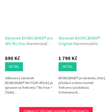
Náramek BIONICBAND® pro
Náramek BIONICBAND® -
děti No Fear
Harmonizační
Original
Harmonizační
náramek pro děti "Žádný
náramek "Originál" -
Průměrné
strach"
harmonizace těla
hodnocení
890 Kč
1 790 Kč
produktu
je
DETAIL
DETAIL
5,0
z
Silikonový náramek
BIONICBAND® je náramek, který
5
BIONICBAND® NO FEAR dětský je
předává svému nositeli
hvězdiček.
upraven na frekvenci "No Fear =
frekvenci podobnou
Žádný...
Schumanově...
ZOBRAZIT VŠECHNY SOUVISEJÍCÍ PRODUKTY