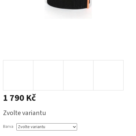
1 790 Kč
Měrná
Zvolte variantu
cena:
Barva