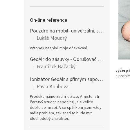
n
e
l
On-line reference
Pouzdro na mobil- univerzální, stínící elektromagnetické záření z mobilu
Lukáš Moudrý
|
Hodnocení produktu je 1 z 5 hvězdiček.
Výrobek nesplnil moje očekávání.
GeoAir do zásuvky - Odrušovač GPZ a ionizátor
František Bažacký
|
Hodnocení produktu je 5 z 5 hvězdiček.
vyčerpá
a probl
Ionizátor GeoAir s přímým zapojením do el.zásuvky
Pavla Koubova
|
Hodnocení produktu je 5 z 5 hvězdiček.
Produkt máme zatím krátce. V mistonsti
čerstvý vzudch nepocituji, ale velice
dobře se mi spí. A se spánkem jsem vždy
měla problém, tak snad to bude mít
dlouhodobý charakter.