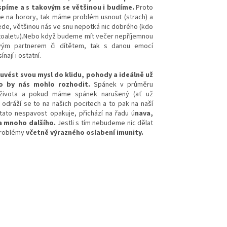
spíme a s takovým se většinou i budíme.
Proto
 na horory, tak máme problém usnout (strach) a
de, většinou nás ve snu nepotká nic dobrého (kdo
na toaletu).Nebo když budeme mít večer nepříjemnou
ým partnerem či dítětem, tak s danou emocí
nají i ostatní.
uvést svou mysl do klidu, pohody a ideálně už
co by nás mohlo rozhodit.
Spánek v průměru
 života a pokud máme spánek narušený (ať už
, odráží se to na našich pocitech a to pak na naší
tato nespavost opakuje, přichází na řadu ú
nava,
 a mnoho dalšího.
Jestli s tím nebudeme nic dělat
problémy
včetně výrazného oslabení imunity.