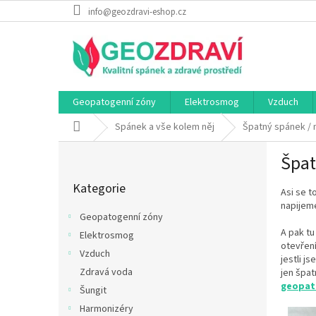
Přejít
info@geozdravi-eshop.cz
na
obsah
Geopatogenní zóny
Elektrosmog
Vzduch
Domů
Spánek a vše kolem něj
Špatný spánek / 
P
Špat
o
Přeskočit
s
Kategorie
kategorie
Asi se t
t
napijeme
r
Geopatogenní zóny
a
A pak tu
Elektrosmog
n
otevření
Vzduch
n
jestli 
í
Zdravá voda
jen špat
p
geopat
Šungit
a
Harmonizéry