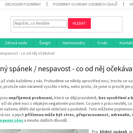
OBCHODNÍ PODMÍNKY
PODMÍNKY OCHRANY OSOBNÍCH ÚDAJŮ
V
HLEDAT
Zdravá voda
Šungit
Harmonizéry
O nás
Kontak
nespavost - co od něj očekávat
ný spánek / nespavost - co od něj očekáva
o již stalo každému z nás. Probudíme se někdy uprostřed noci, trochu se 
, protože nám náramně vyschlo v krku, nebo proto, že jsme si prostě jen p
 jsou
nepříjemná probuzení,
která se dějí pravidelně,
bez vysvětlení a b
 očí do plné noci s nějakým negativním pocitem. Co jsem v práci nestihl, co
jsem našemu dítěti dal správné oblečení a podobně. Toto můžeme pojmenov
ná noc a jejich
příčinnou může být stres, přepracovanost, adrenalin, 
ogenní zóny
a mnoho dalších důvodů.
Pro
klidný spánek
je