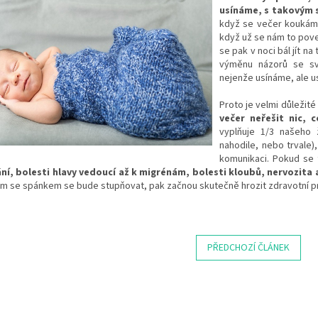
usínáme, s takovým 
když se večer koukáme
když už se nám to pove
se pak v noci bál jít 
výměnu názorů se sv
nejenže usínáme, ale usí
Proto je velmi důležité
večer neřešit nic, 
vyplňuje 1/3 našeho
nahodile, nebo trvale)
komunikaci. Pokud se 
ní, bolesti hlavy vedoucí až k migrénám, bolesti kloubů, nervozita
ém se spánkem se bude stupňovat, pak začnou skutečně hrozit zdravotní 
PŘEDCHOZÍ ČLÁNEK