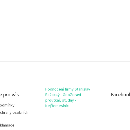
Hodnocení firmy Stanislav
e pro vás
Faceboo
Bažacký - GeoZdraví -
proutkař, studny -
podmínky
NejŘemeslníci.
chrany osobních
eklamace