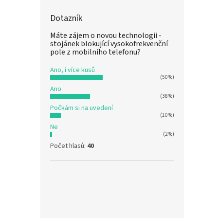
Dotazník
Máte zájem o novou technologii -
stojánek blokující vysokofrekvenční
pole z mobilního telefonu?
Ano, i více kusů
(50%)
Ano
(38%)
Počkám si na uvedení
(10%)
Ne
(2%)
Počet hlasů:
40