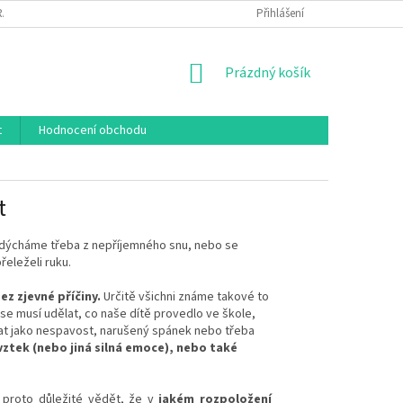
RÁCENÍ A REKLAMACE
MOJE OBJEDNÁVKA
Přihlášení
DOPRAVA
HODNOC
NÁKUPNÍ
Prázdný košík
KOŠÍK
t
Hodnocení obchodu
t
vydýcháme třeba z nepříjemného snu, nebo se
řeleželi ruku.
ez zjevné příčiny.
Určitě všichni známe takové to
 se musí udělat, co naše dítě provedlo ve škole,
at jako nespavost, narušený spánek nebo třeba
vztek (nebo jiná silná emoce), nebo
také
 proto důležité vědět, že v
jakém rozpoložení