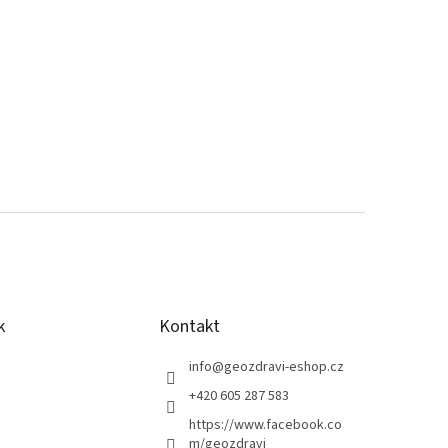
k
Kontakt
info
@
geozdravi-eshop.cz
+420 605 287 583
https://www.facebook.co
m/geozdravi