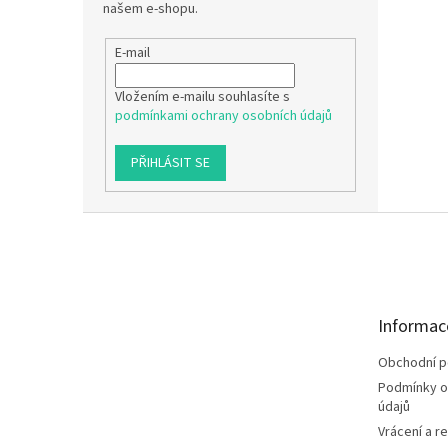
našem e-shopu.
E-mail
Vložením e-mailu souhlasíte s
podmínkami ochrany osobních údajů
PŘIHLÁSIT SE
Z
á
p
a
t
Informac
í
Obchodní 
Podmínky o
údajů
Vrácení a r