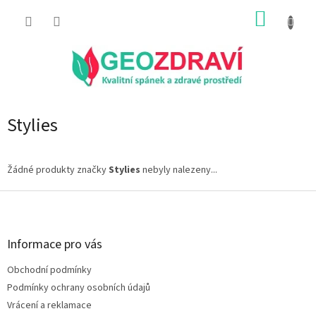
Přejít
NÁKUP
na
obsah
KOŠÍK
Stylies
Žádné produkty značky
Stylies
nebyly nalezeny...
Z
á
p
a
Informace pro vás
t
Obchodní podmínky
í
Podmínky ochrany osobních údajů
Vrácení a reklamace