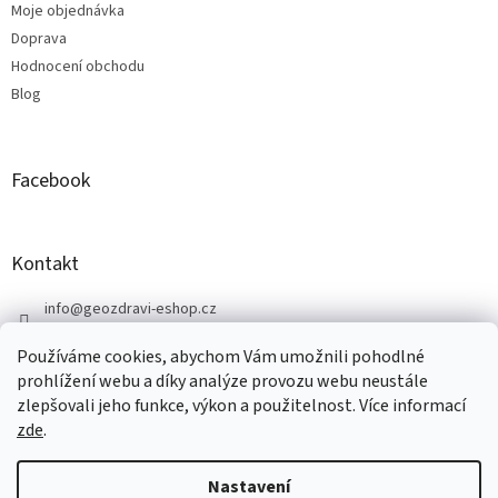
Moje objednávka
Doprava
Hodnocení obchodu
Blog
Facebook
Kontakt
info
@
geozdravi-eshop.cz
+420 605 287 583
Používáme cookies, abychom Vám umožnili pohodlné
https://www.facebook.com/geozdravi
prohlížení webu a díky analýze provozu webu neustále
zlepšovali jeho funkce, výkon a použitelnost. Více informací
zde
.
Vytvořil Shoptet
Nastavení